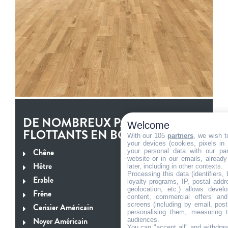
DE NOMBREUX PARQUETS
Welcome
FLOTTANTS EN BOIS :
With our 105
partners
, we wish t
your devices (cookies, pixels in
Chêne
your personal data with our par
website or in our emails, alread
Hêtre
later, including in other contexts.
Processing this data (identifiers,
Erable
loyalty programs, IP, postal add
geolocation, etc.) allows devel
Frêne
content, commercial offers an
screens (including by email, pos
Cerisier Américain
personalising them, measuring t
Noyer Américain
audiences.
You can "accept all" and withdraw