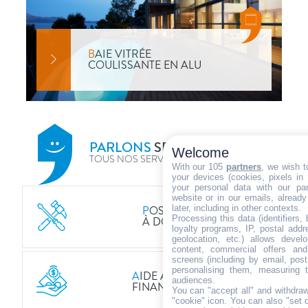
B
AIE VITRÉE
COULISSANTE EN ALU
PARLONS
SERVICES
>
Welcome
TOUS NOS SERVICES
With our 105
partners
, we wish t
your devices (cookies, pixels in
your personal data with our par
website or in our emails, alread
later, including in other contexts.
P
OSE
Processing this data (identifiers,
À DOMICILE
loyalty programs, IP, postal add
geolocation, etc.) allows devel
content, commercial offers an
screens (including by email, pos
personalising them, measuring t
A
IDE AU
audiences.
FINANCEMENT
You can "accept all" and withdraw
"cookie" icon
. You can also "set 