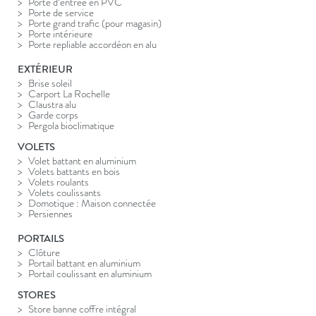
Porte d’entrée en PVC
Porte de service
Porte grand trafic (pour magasin)
Porte intérieure
Porte repliable accordéon en alu
EXTÉRIEUR
Brise soleil
Carport La Rochelle
Claustra alu
Garde corps
Pergola bioclimatique
VOLETS
Volet battant en aluminium
Volets battants en bois
Volets roulants
Volets coulissants
Domotique : Maison connectée
Persiennes
PORTAILS
Clôture
Portail battant en aluminium
Portail coulissant en aluminium
STORES
Store banne coffre intégral