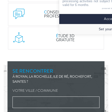
processing activities not subject
valid for 6 months.
powered 
C
ONSEILS DE
PROFESSIONNELS
Accep
Set your
É
TUDE 3D
GRATUITE
SE RENCONTRER
À ROYAN, LA ROCHELLE, ILE DE RÉ, ROCHEFORT,
SAINTES ?
VOTRE VILLE / COMMUNE