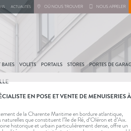
OÙ NOUS TROUVER
NOUS APPELER
ONS
ACTUALITÉS
 BAIES
VOLETS
PORTAILS
STORES
PORTES DE GARA
LLE
aluminium
rée en
ulissants
e de garage basculante
gola bioclimatique
Fenêtre en
Porte d’entrée mixte alu /
Volets roulants
Baie vitrée
Domotique : Maison connectée
Baie vitrée coulissante en
Porte d’entrée en
Persiennes
Porte de
Coulissant
P
Acier
bois
galandage
alu
PVC
service
d’angle
m
ÉCIALISTE EN POSE ET VENTE DE MENUISERIES 
rtement de la Charente Maritime en bordure atlantique,
 naturelles que constituent l’île de Ré, d’Oléron et d’Aix.
oine historique et urbain particulièrement dense, offre un