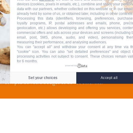
devices (cookies, pixels in emails, etc.), combine and share your person
data with our partners, whether collected on this website or in our email
already held by some of us, or obtained later, including in other contexts.
Processing this data (identifiers, browsing, preferences, purchase
loyalty programs, IP, postal addresses and emails, phone, preci
geolocation, etc.) allows developing and offering you services, conten
commercial offers and ads across your devices and screens (including 
T DE RÉUSSIR L’IMPLANTATION DE NOS PRODUI
email, post, SMS, phone, audio, and video), personalising the
measuring their performance, and analysing audiences.
You can "accept all" and withdraw your consent at any time via t
nos techniciens sont les mieux placés pour vous conseiller
"cookie" icon
. You can also "set detailed preferences" and object 
processing activities not subject to consent. These choices remain val
 portes d’entrée, de stores ou de portails. Pour coller aux
for 6 months.
nrichit chaque année tout en assurant le meilleur confort
powered by
icité, sécurité irréprochable aux prix les plus compétitifs 
Set your choices
Accept all
ir compte de votre budget et de vos attentes.