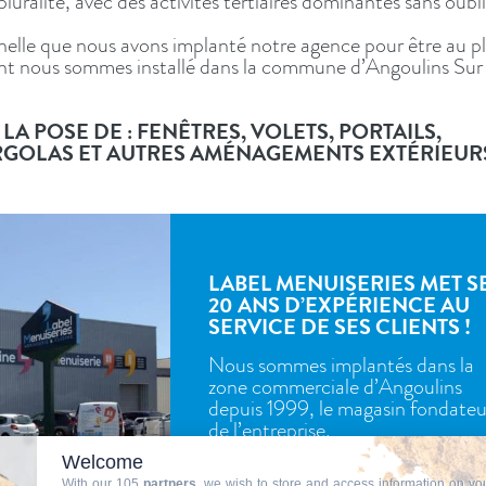
luralité, avec des activités tertiaires dominantes sans oubl
ochelle que nous avons implanté notre agence pour être au p
ment nous sommes installé dans la commune d’Angoulins Sur
LA POSE DE : FENÊTRES, VOLETS, PORTAILS,
ERGOLAS ET AUTRES AMÉNAGEMENTS EXTÉRIEUR
LABEL MENUISERIES MET S
20 ANS D’EXPÉRIENCE AU
SERVICE DE SES CLIENTS !
Nous sommes implantés dans la
zone commerciale d’Angoulins
depuis 1999, le magasin fondateu
de l’entreprise.
Welcome
With our 105
partners
, we wish to store and access information on yo