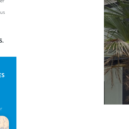
ier
lus
S.
ES
r
ur