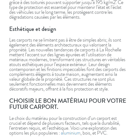
grâce à des toitures pouvant supporter jusqu’à 195 kg/m2. Ce
type de protection est essentiel pour maintenir l’état et l’éclat
des véhicules sur le long terme, les protégeant contre les
dégradations causées par les éléments.
Esthétique et design
Les carports ne se limitent pas à être de simples abris; ils sont
également des éléments architecturaux qui valorisent la
propriété. Les nouvelles tendances de carports à La Rochelle
mettent l’accent sur des lignes épurées et l’utilisation de
matériaux modernes, transformant ces structures en véritables
atouts esthétiques pour l’espace extérieur. Leur design
contemporain et les finitions impeccables font des carports des
compléments élégants à toute maison, augmentant ainsi la
valeur globale de la propriété. Ces structures ne sont plus
seulement fonctionnelles mais deviennent des éléments
décoratifs majeurs, offrant à la fois protection et style.
CHOISIR LE BON MATÉRIAU POUR VOTRE
FUTUR CARPORT.
Le choix du matériau pour la construction d’un carport est
crucial et dépend de plusieurs facteurs, tels que la durabilité,
l’entretien requis, et l’esthétique. Voici une exploration des
options les plus populaires :
aluminium
, bois, et PVC.