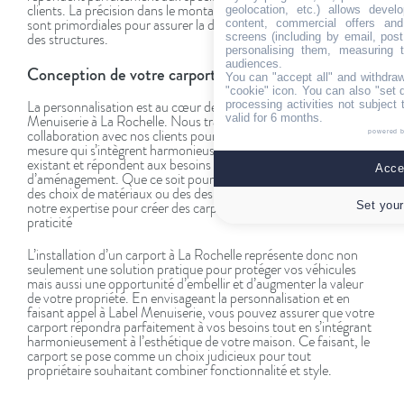
clients. La précision dans le montage et l’attention aux détails
geolocation, etc.) allows devel
content, commercial offers an
sont primordiales pour assurer la durabilité et la fonctionnalité
screens (including by email, pos
des structures.
personalising them, measuring t
audiences.
Conception de votre carport sur mesure
You can "accept all" and withdraw
"cookie" icon
. You can also "set 
processing activities not subject
La personnalisation est au cœur des services proposé par Label
valid for 6 months.
Menuiserie à La Rochelle. Nous travaillons en étroite
powered 
collaboration avec nos clients pour concevoir des solutions sur
mesure qui s’intègrent harmonieusement à l’environnement
existant et répondent aux besoins spécifiques de chaque projet
Accep
d’aménagement. Que ce soit pour des dimensions particulières,
des choix de matériaux ou des designs uniques, nous utilisons
Set your
notre expertise pour créer des carports qui allient esthétique et
praticité
L’installation d’un carport à La Rochelle représente donc non
seulement une solution pratique pour protéger vos véhicules
mais aussi une opportunité d’embellir et d’augmenter la valeur
de votre propriété. En envisageant la personnalisation et en
faisant appel à Label Menuiserie, vous pouvez assurer que votre
carport répondra parfaitement à vos besoins tout en s’intégrant
harmonieusement à l’esthétique de votre maison. Ce faisant, le
carport se pose comme un choix judicieux pour tout
propriétaire souhaitant combiner fonctionnalité et style.