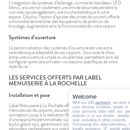
L’intégration de systèmes d’éclairage, comme les bandeaux LED
blancs, assure non seulement une arrivée sécurisée pendant la
nuit mais ajoute également une touche esthétique à votre
espace. De plus, l’option d’ajouter des prises de courant offre la
commodité de brancher des équipements de jardin ou de
bricolage, augmentant ainsi la fonctionnalité de votre carport.
Systèmes d’ouverture
La personnalisation des systèmes d’ouverture est une autre
caractéristique adaptable de ces carports. Vous avez le choix
entre une ouverture simple ou double baie, permettant ainsi de
configurer votre carport selon vos besoins spécifiques et votre
1
style de vie
.
LES SERVICES OFFERTS PAR LABEL
MENUISERIE À LA ROCHELLE
Installation et pose
Welcome
With our 105
partners
, we wish t
Label Menuiserie à La Rochelle offre une installation et une pose
your devices (cookies, pixels in
méticuleuses de carports, assurant un service complet dès la
your personal data with our par
conception jusqu’à la réalisation finale. Les clients bénéficient
website or in our emails, alread
d’une approche personnalisée, où chaque projet est traité avec
later, including in other contexts.
le plus grand soin, garantissant ainsi que les installations
Processing this data (identifiers,
répondent parfaitement aux spécifications et aux attentes des
loyalty programs, IP, postal add