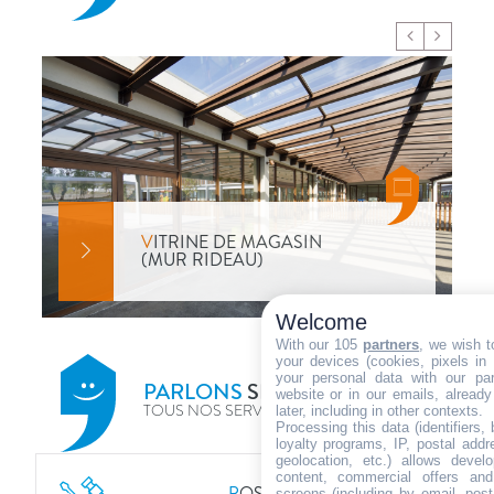
V
ITRINE DE MAGASIN
(MUR RIDEAU)
Welcome
With our 105
partners
, we wish t
your devices (cookies, pixels in
your personal data with our par
PARLONS
SERVICES
>
website or in our emails, alread
TOUS NOS SERVICES
later, including in other contexts.
Processing this data (identifiers,
loyalty programs, IP, postal add
geolocation, etc.) allows devel
content, commercial offers an
P
OSE
screens (including by email, pos