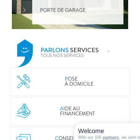
P
ORTE DE GARAGE
PARLONS
SERVICES
>
TOUS NOS SERVICES
P
OSE
À DOMICILE
A
IDE AU
FINANCEMENT
Welcome
C
ONSEILS DE
With our 105
partners
, we wish t