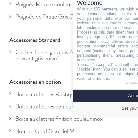
Welcome
Poignée Rosace couleur laiton
With our 105
partners
, we wish t
your devices (cookies, pixels in
Poignée de Tirage Gris Déco Bel’M
your personal data with our par
website or in our emails, alread
later, including in other contexts.
Processing this data (identifiers,
loyalty programs, IP, postal add
Accessoires Standard
geolocation, etc.) allows devel
content, commercial offers an
screens (including by email, pos
Caches fiches gris cuivré + poignée de châssis
personalising them, measuring t
ouvrant gris cuivré
audiences.
You can "accept all" and withdraw
"cookie" icon
. You can also "set 
processing activities not subject
valid for 6 months.
Accessoires en option
powered 
Boite aux lettres Rustique
Accep
Boite aux lettres couleur Laiton
Set your
Boite aux lettres finition couleur inox
Bouton Gris Déco Bel’M